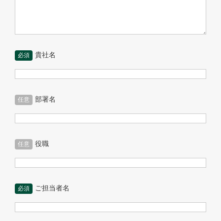
貴社名
必須
部署名
任意
役職
任意
ご担当者名
必須